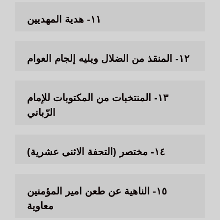
١١- هدية المهديين
١٢- المنقذ من الضلال ويليه إلجام العوام
١٣- المنتخبات من المكتوبات للإمام
الرّباني
١٤- مختصر (التحفة الاثنى عشرية)
١٥- الناهية عن طعن امير المؤمنين
معاوية