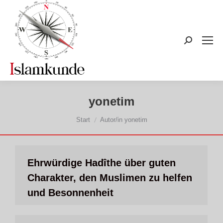
Search:
yonetim
Sie befinden sich hier:
Start
Autor/in yonetim
Ehrwürdige Hadîthe über guten
Charakter, den Muslimen zu helfen
und Besonnenheit