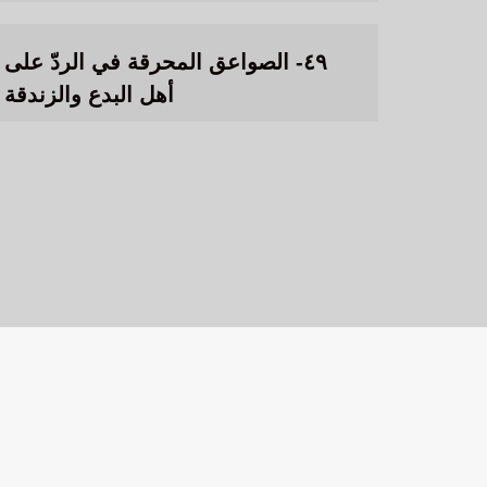
٤٩- الصواعق المحرقة في الردّ على
أهل البدع والزندقة