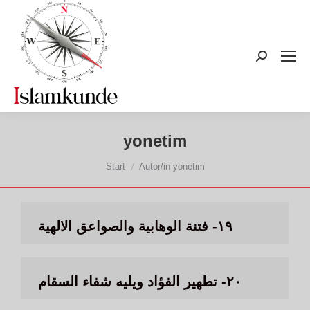
Search:
yonetim
Sie befinden sich hier:
Start
Autor/in yonetim
١٩- فتنة الوهابية والصواعق الالهية
٢٠- تطهير الفؤاد ويليه شفاء السقام