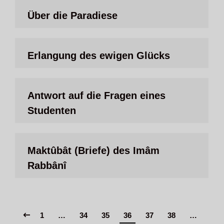
Über die Paradiese
Erlangung des ewigen Glücks
Antwort auf die Fragen eines
Studenten
Maktûbât (Briefe) des Imâm
Rabbânî
1
…
34
35
36
37
38
…