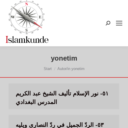
Search:
yonetim
Sie befinden sich hier:
Start
Autor/in yonetim
٥١- نور الإسلام تأليف الشيخ عبد الكريم
المدرس البغدادي
٥٣- الردّ الجميل في ردّ النصارى ويليه