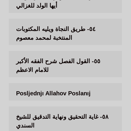
أيها الولد للغزالي
٥٤- طريق النجاة ويليه المكتوبات
المنتخبة لمحمد معصوم
٥٥- القول الفصل شرح الفقه الأكبر
للامام الاعظم
Posljednjı Allahov Poslanıj
٥٨- غاية التحقيق ونهاية التدقيق للشيخ
السندي